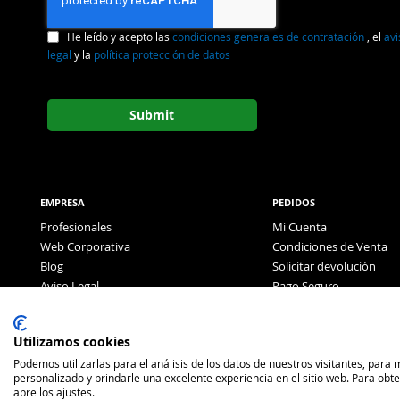
He leído y acepto las
condiciones generales de contratación
, el
avi
legal
y la
política protección de datos
Submit
EMPRESA
PEDIDOS
Profesionales
Mi Cuenta
Web Corporativa
Condiciones de Venta
Blog
Solicitar devolución
Aviso Legal
Pago Seguro
Política de Privacidad
Pago con Tarjeta
Utilizamos cookies
Podemos utilizarlas para el análisis de los datos de nuestros visitantes, para
personalizado y brindarle una excelente experiencia en el sitio web. Para obt
abre los ajustes.
2026 Antón Factory Brands ©. Todos los derechos reservados.