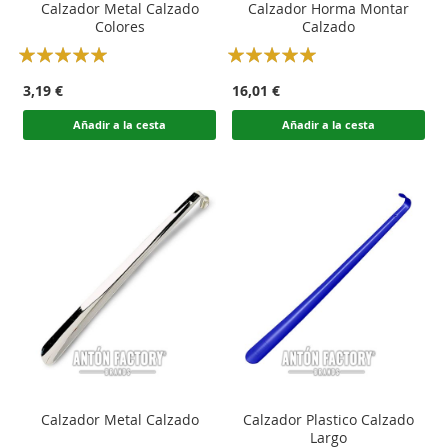
Calzador Metal Calzado
Calzador Horma Montar
Colores
Calzado
Rating:
Rating:
100
100
100
100
% of
% of
3,19 €
16,01 €
Añadir a la cesta
Añadir a la cesta
Calzador Metal Calzado
Calzador Plastico Calzado
Largo