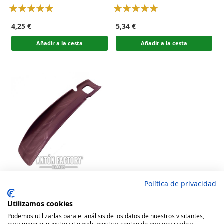
Rating:
Rating:
100
100
100
100
% of
% of
4,25 €
5,34 €
Añadir a la cesta
Añadir a la cesta
Política de privacidad
Calzador Plástico Calzado
Corto
Utilizamos cookies
Rating:
Podemos utilizarlas para el análisis de los datos de nuestros visitantes,