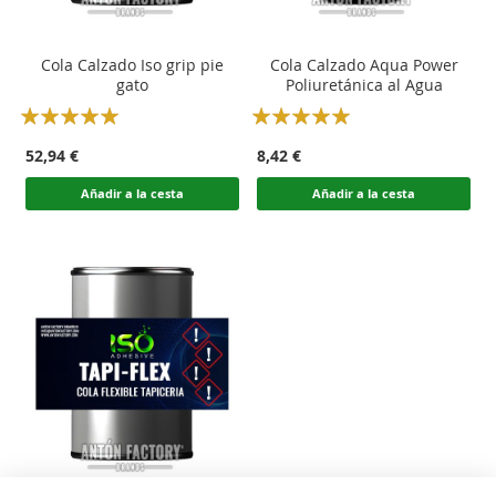
Cola Calzado Iso grip pie
Cola Calzado Aqua Power
gato
Poliuretánica al Agua
Rating:
Rating:
100
100
100
100
% of
% of
52,94 €
8,42 €
Añadir a la cesta
Añadir a la cesta