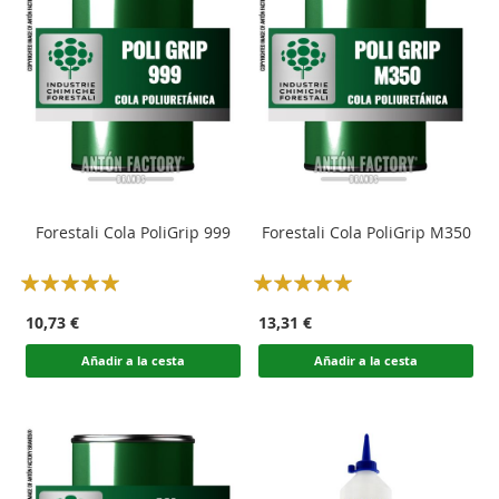
Forestali Cola PoliGrip 999
Forestali Cola PoliGrip M350
Rating:
Rating:
100
100
100
100
% of
% of
10,73 €
13,31 €
Añadir a la cesta
Añadir a la cesta