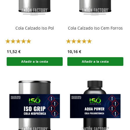
Cola Calzado Iso Pol
Cola Calzado Iso Cem Forros
Rating:
Rating:
100
100
100
100
% of
% of
11,52 €
10,16 €
Añadir a la cesta
Añadir a la cesta