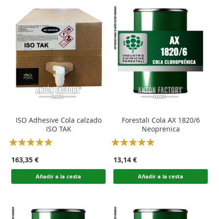
ISO Adhesive Cola calzado
Forestali Cola AX 1820/6
ISO TAK
Neoprenica
Rating:
Rating:
100
100
100
100
% of
% of
163,35 €
13,14 €
Añadir a la cesta
Añadir a la cesta