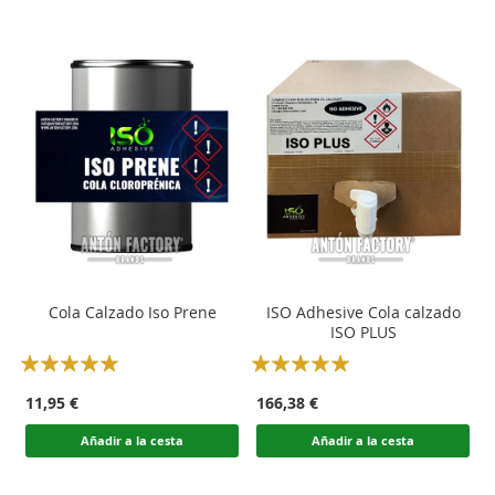
Cola Calzado Iso Prene
ISO Adhesive Cola calzado
ISO PLUS
Rating:
Rating:
100
100
100
100
% of
% of
11,95 €
166,38 €
Añadir a la cesta
Añadir a la cesta