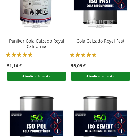
Paniker Cola Calzado Royal
Cola Calzado Royal Fast
California
Rating:
Rating:
100
100
100
100
% of
% of
51,16 €
55,06 €
Añadir a la cesta
Añadir a la cesta