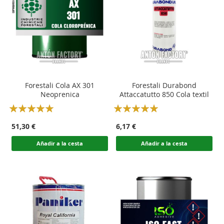
Forestali Cola AX 301
Forestali Durabond
Neoprenica
Attaccatutto 850 Cola textil
Rating:
Rating:
100
100
100
100
% of
% of
51,30 €
6,17 €
Añadir a la cesta
Añadir a la cesta