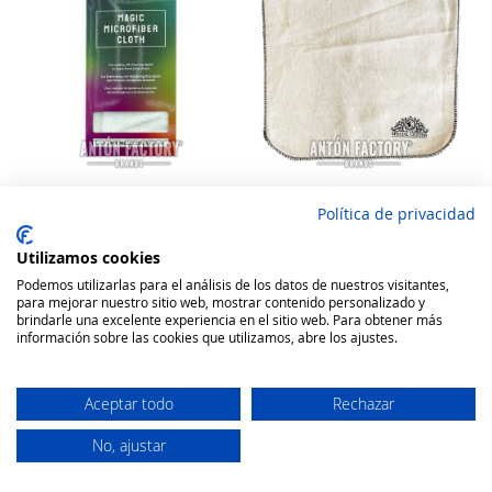
Política de privacidad
Magic Paño Microfibra
Hispania Paño Gamuza
Limpieza Calzado Algodón
Especial
Utilizamos cookies
Rating:
Rating:
Podemos utilizarlas para el análisis de los datos de nuestros visitantes,
100
100
100
100
% of
% of
para mejorar nuestro sitio web, mostrar contenido personalizado y
5,58 €
3,99 €
brindarle una excelente experiencia en el sitio web. Para obtener más
información sobre las cookies que utilizamos, abre los ajustes.
Añadir a la cesta
Añadir a la cesta
Aceptar todo
Rechazar
No, ajustar
Secure Website