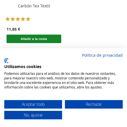
Carbón Tex Textil
Rating:
100
100
% of
11,86 €
Añadir a la cesta
Política de privacidad
Utilizamos cookies
Podemos utilizarlas para el análisis de los datos de nuestros visitantes,
para mejorar nuestro sitio web, mostrar contenido personalizado y
brindarle una excelente experiencia en el sitio web. Para obtener más
información sobre las cookies que utilizamos, abre los ajustes.
Aceptar todo
Rechazar
No, ajustar
Secure Website