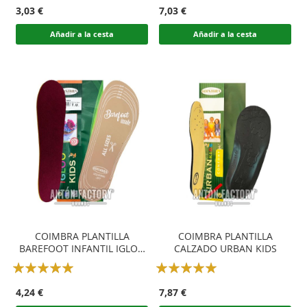
100
100
100
100
% of
% of
3,03 €
7,03 €
Añadir a la cesta
Añadir a la cesta
COIMBRA PLANTILLA
COIMBRA PLANTILLA
BAREFOOT INFANTIL IGLOO
CALZADO URBAN KIDS
POLAR RECORTABLE
Rating:
Rating:
100
100
100
100
% of
% of
4,24 €
7,87 €