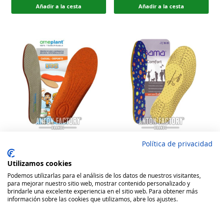
Añadir a la cesta
Añadir a la cesta
Política de privacidad
Arneplant Plantilla Calzado
Bama Plantilla Calzado Soft
Kids Niños
Step Kids
Utilizamos cookies
Rating:
Rating:
Podemos utilizarlas para el análisis de los datos de nuestros visitantes,
para mejorar nuestro sitio web, mostrar contenido personalizado y
100
100
100
100
% of
% of
9,58 €
3,52 €
brindarle una excelente experiencia en el sitio web. Para obtener más
información sobre las cookies que utilizamos, abre los ajustes.
Añadir a la cesta
Añadir a la cesta