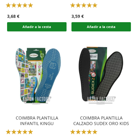
RECORTABLE
Rating:
Rating:
100
100
100
100
% of
% of
3,68 €
3,59 €
Añadir a la cesta
Añadir a la cesta
COIMBRA PLANTILLA
COIMBRA PLANTILLA
INFANTIL KINGU
CALZADO SUDEX ORO KIDS
Rating:
Rating: