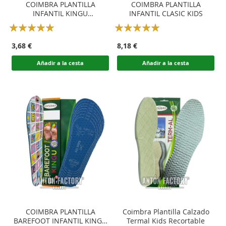
COIMBRA PLANTILLA
COIMBRA PLANTILLA
INFANTIL KINGU
INFANTIL CLASIC KIDS
RECORTABLE
Rating:
Rating:
100
100
100
100
% of
% of
3,68 €
8,18 €
Añadir a la cesta
Añadir a la cesta
COIMBRA PLANTILLA
Coimbra Plantilla Calzado
BAREFOOT INFANTIL KINGU
Termal Kids Recortable