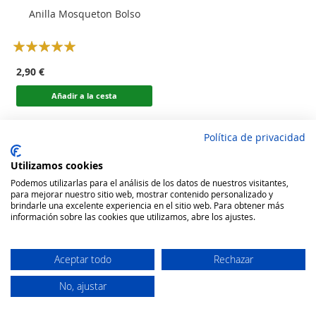
Anilla Mosqueton Bolso
Rating:
100
100
% of
2,90 €
Añadir a la cesta
Política de privacidad
Utilizamos cookies
Podemos utilizarlas para el análisis de los datos de nuestros visitantes,
para mejorar nuestro sitio web, mostrar contenido personalizado y
brindarle una excelente experiencia en el sitio web. Para obtener más
información sobre las cookies que utilizamos, abre los ajustes.
Aceptar todo
Rechazar
No, ajustar
Secure Website