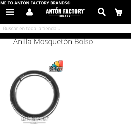
ME TO ANTÓN FACTORY BRANDS®
Buscar
Mi
Inicio
Artículos Bolsos y Maletas
Fornitura Bolsos
Anilla Mosquetón Bolso
Anilla Mosquetón Bolso