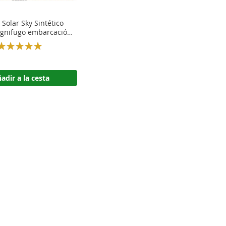
 Solar Sky Sintético
 Ignifugo embarcación
Nautica
Rating:
100%
adir a la cesta