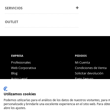
SERVICIOS
OUTLET
EMPRESA
PEDIDOS
Profesionales
Mi Cuenta
Web Corporativa
Condiciones de Venta
Blog
Solicitar devolución
Aviso Legal
Pago Seguro
Política de Privacidad
Pago con Tarjeta
Utilizamos cookies
Podemos utilizarlas para el análisis de los datos de nuestros visitantes, para
personalizado y brindarle una excelente experiencia en el sitio web. Para obt
abre los ajustes.
2026 Antón Factory Brands ©. Todos los derechos reservados.