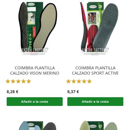
COIMBRA PLANTILLA
COIMBRA PLANTILLA
CALZADO VISON MERINO
CALZADO SPORT ACTIVE
Rating:
Rating:
100
100
100
100
% of
% of
8,28 €
8,37 €
Añadir a la cesta
Añadir a la cesta