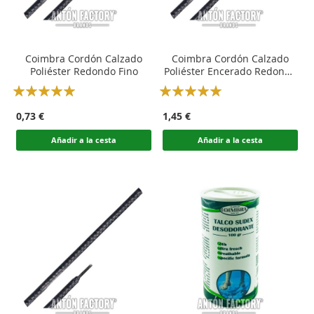
Coimbra Cordón Calzado
Coimbra Cordón Calzado
Poliéster Redondo Fino
Poliéster Encerado Redondo
Grueso
Rating:
Rating:
100
100
100
100
% of
% of
0,73 €
1,45 €
Añadir a la cesta
Añadir a la cesta