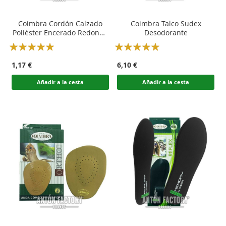
Coimbra Cordón Calzado
Coimbra Talco Sudex
Poliéster Encerado Redondo
Desodorante
Fino
Rating:
Rating:
100
100
100
100
% of
% of
1,17 €
6,10 €
Añadir a la cesta
Añadir a la cesta