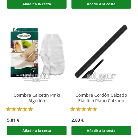
Añadir a la cesta
Añadir a la cesta
Coimbra Calcetín Pinki
Coimbra Cordón Calzado
Algodón
Elástico Plano Calzado
Rating:
Rating:
100
100
100
100
% of
% of
5,81 €
2,83 €
Añadir a la cesta
Añadir a la cesta