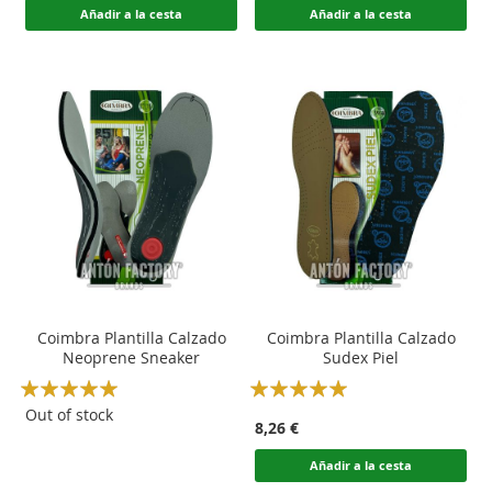
Añadir a la cesta
Añadir a la cesta
Coimbra Plantilla Calzado
Coimbra Plantilla Calzado
Neoprene Sneaker
Sudex Piel
Rating:
Rating:
100
100
100
100
% of
% of
Out of stock
8,26 €
Añadir a la cesta