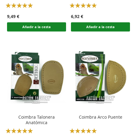
Rating:
Rating:
100
100
100
100
% of
% of
9,49 €
6,92 €
Añadir a la cesta
Añadir a la cesta
Coimbra Talonera
Coimbra Arco Puente
Anatómica
Rating:
Rating: