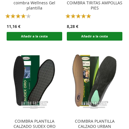
coimbra Wellness Gel
COIMBRA TIRITAS AMPOLLAS
plantilla
PIES
Rating:
Rating:
80
100
100
100
% of
% of
11,16 €
8,28 €
Añadir a la cesta
Añadir a la cesta
COIMBRA PLANTILLA
COIMBRA PLANTILLA
CALZADO SUDEX ORO
CALZADO URBAN