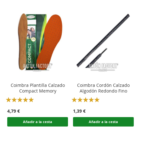
Coimbra Plantilla Calzado
Coimbra Cordón Calzado
Compact Memory
Algodón Redondo Fino
Rating:
Rating:
100
100
100
100
% of
% of
4,79 €
1,39 €
Añadir a la cesta
Añadir a la cesta