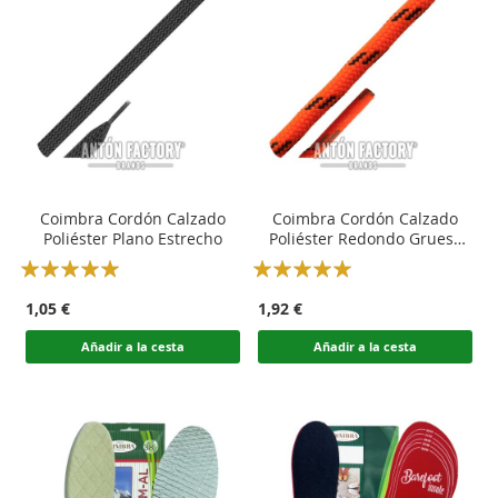
Coimbra Cordón Calzado
Coimbra Cordón Calzado
Poliéster Plano Estrecho
Poliéster Redondo Grueso
Trekking Técnico
Rating:
Rating:
100
100
100
100
% of
% of
1,05 €
1,92 €
Añadir a la cesta
Añadir a la cesta