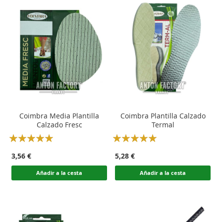
Coimbra Media Plantilla
Coimbra Plantilla Calzado
Calzado Fresc
Termal
Rating:
Rating:
100
100
100
100
% of
% of
3,56 €
5,28 €
Añadir a la cesta
Añadir a la cesta