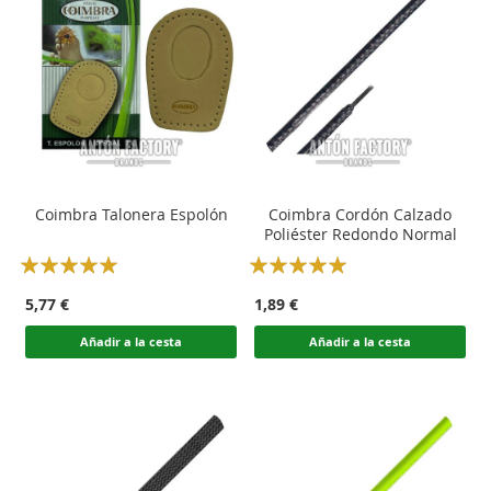
Coimbra Talonera Espolón
Coimbra Cordón Calzado
Poliéster Redondo Normal
Rating:
Rating:
100
100
100
100
% of
% of
5,77 €
1,89 €
Añadir a la cesta
Añadir a la cesta