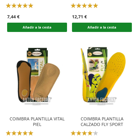
Rating:
Rating:
100
100
100
100
% of
% of
7,44 €
12,71 €
Añadir a la cesta
Añadir a la cesta
COIMBRA PLANTILLA VITAL
COIMBRA PLANTILLA
PIEL
CALZADO FLY SPORT
Rating:
Rating: