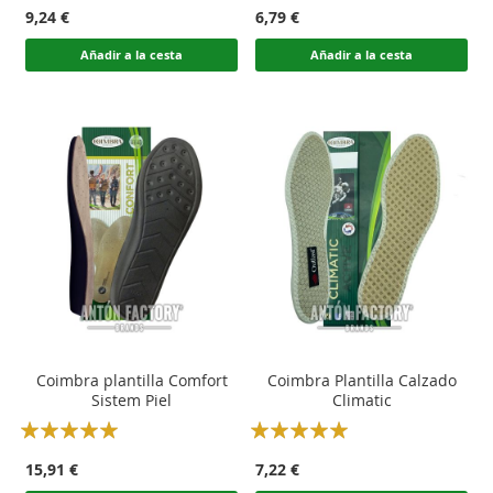
100
100
100
100
% of
% of
9,24 €
6,79 €
Añadir a la cesta
Añadir a la cesta
Coimbra plantilla Comfort
Coimbra Plantilla Calzado
Sistem Piel
Climatic
Rating:
Rating:
100
100
100
100
% of
% of
15,91 €
7,22 €