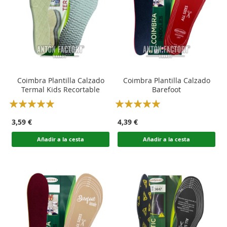
Coimbra Plantilla Calzado
Coimbra Plantilla Calzado
Termal Kids Recortable
Barefoot
Rating:
Rating:
100
100
100
100
% of
% of
3,59 €
4,39 €
Añadir a la cesta
Añadir a la cesta