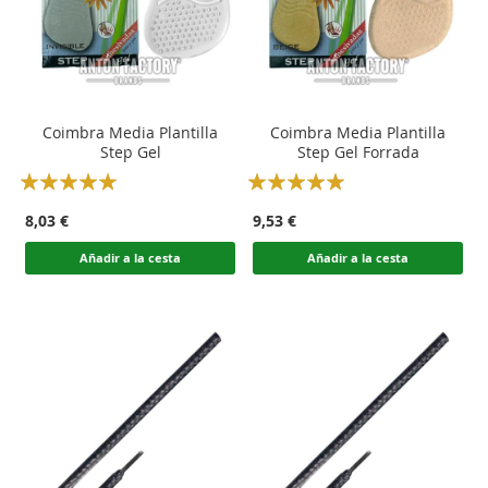
Coimbra Media Plantilla
Coimbra Media Plantilla
Step Gel
Step Gel Forrada
Rating:
Rating:
100
100
100
100
% of
% of
8,03 €
9,53 €
Añadir a la cesta
Añadir a la cesta