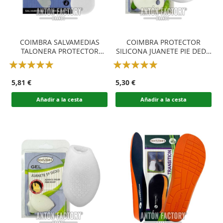
COIMBRA SALVAMEDIAS
COIMBRA PROTECTOR
TALONERA PROTECTOR
SILICONA JUANETE PIE DEDO
TALÓN GEL
GORDO
Rating:
Rating:
100
100
100
100
% of
% of
5,81 €
5,30 €
Añadir a la cesta
Añadir a la cesta