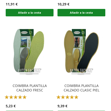
100
100
80
100
% of
% of
11,91 €
10,29 €
Añadir a la cesta
Añadir a la cesta
COIMBRA PLANTILLA
COIMBRA PLANTILLA
CALZADO FRESC
CALZADO CLASIC PIEL
Rating:
Rating:
100
100
100
100
% of
% of
5,23 €
9,39 €