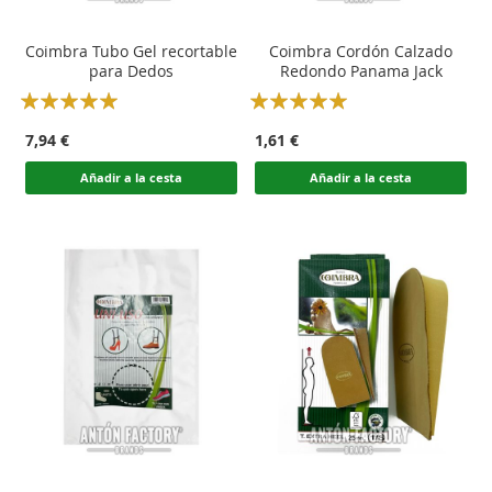
Coimbra Tubo Gel recortable
Coimbra Cordón Calzado
para Dedos
Redondo Panama Jack
Rating:
Rating:
100
100
100
100
% of
% of
7,94 €
1,61 €
Añadir a la cesta
Añadir a la cesta