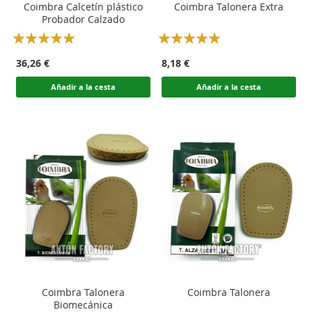
Coimbra Calcetín plástico
Coimbra Talonera Extra
Probador Calzado
Rating:
Rating:
100
100
100
100
% of
% of
36,26 €
8,18 €
Añadir a la cesta
Añadir a la cesta
Coimbra Talonera
Coimbra Talonera
Biomecánica