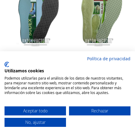
Política de privacidad
COIMBRA PLANTILLA
COIMBRA PLANTILLA
CALZADO SUDOREX
CALZADO DILANA
Utilizamos cookies
Rating:
Rating:
Podemos utilizarlas para el análisis de los datos de nuestros visitantes,
100
100
100
100
% of
% of
para mejorar nuestro sitio web, mostrar contenido personalizado y
5,84 €
5,66 €
brindarle una excelente experiencia en el sitio web. Para obtener más
información sobre las cookies que utilizamos, abre los ajustes.
Añadir a la cesta
Añadir a la cesta
Aceptar todo
Rechazar
No, ajustar