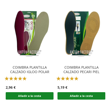
COIMBRA PLANTILLA
COIMBRA PLANTILLA
CALZADO IGLOO POLAR
CALZADO PECARI PIEL
Rating:
Rating:
100
100
100
100
% of
% of
2,96 €
5,19 €
Añadir a la cesta
Añadir a la cesta