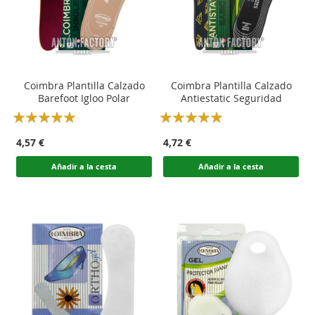
Coimbra Plantilla Calzado
Coimbra Plantilla Calzado
Barefoot Igloo Polar
Antiestatic Seguridad
Rating:
Rating:
100
100
100
100
% of
% of
4,57 €
4,72 €
Añadir a la cesta
Añadir a la cesta