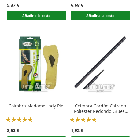
100
100
100
100
% of
% of
5,37 €
6,68 €
Añadir a la cesta
Añadir a la cesta
Coimbra Madame Lady Piel
Coimbra Cordón Calzado
Poliéster Redondo Grueso
Trekking
Rating:
Rating:
100
100
100
100
% of
% of
8,53 €
1,92 €