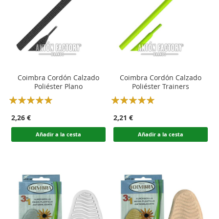
Coimbra Cordón Calzado
Coimbra Cordón Calzado
Poliéster Plano
Poliéster Trainers
Rating:
Rating:
100
100
100
100
% of
% of
2,26 €
2,21 €
Añadir a la cesta
Añadir a la cesta