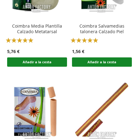
Coimbra Media Plantilla
Coimbra Salvamedias
Calzado Metatarsal
talonera Calzado Piel
Rating:
Rating:
100
100
100
100
% of
% of
5,76 €
1,56 €
Añadir a la cesta
Añadir a la cesta