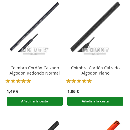
Coimbra Cordón Calzado
Coimbra Cordón Calzado
Algodón Redondo Normal
Algodón Plano
Rating:
Rating:
100
100
100
100
% of
% of
1,49 €
1,86 €
Añadir a la cesta
Añadir a la cesta