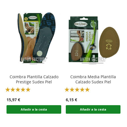
Coimbra Plantilla Calzado
Coimbra Media Plantilla
Prestige Sudex Piel
Calzado Sudex Piel
Rating:
Rating:
100
100
100
100
% of
% of
15,97 €
6,15 €
Añadir a la cesta
Añadir a la cesta