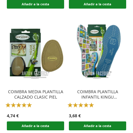
Añadir a la cesta
Añadir a la cesta
COIMBRA MEDIA PLANTILLA
COIMBRA PLANTILLA
CALZADO CLASIC PIEL
INFANTIL KINGU
RECORTABLE
Rating:
Rating:
100
100
100
100
% of
% of
4,74 €
3,68 €
Añadir a la cesta
Añadir a la cesta