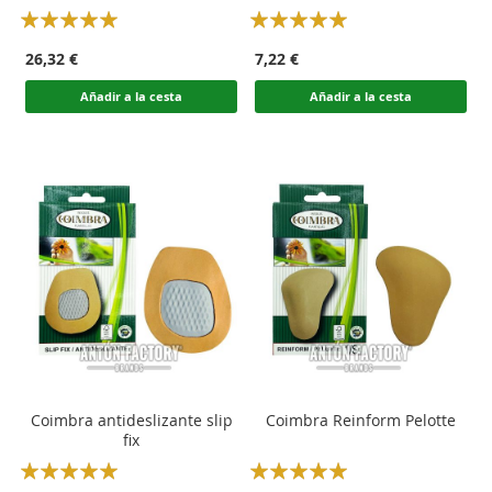
Rating:
Rating:
100
100
100
100
% of
% of
26,32 €
7,22 €
Añadir a la cesta
Añadir a la cesta
Coimbra antideslizante slip
Coimbra Reinform Pelotte
fix
Rating:
Rating: