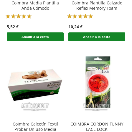
Coimbra Media Plantilla
Coimbra Plantilla Calzado
Anda Cómodo
Reflex Memory Foam
Rating:
Rating:
100
100
100
100
% of
% of
5,52 €
10,24 €
Añadir a la cesta
Añadir a la cesta
Coimbra Calcetín Textil
COIMBRA CORDON FUNNY
Probar Uniuso Media
LACE LOCK