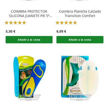
COIMBRA PROTECTOR
Coimbra Plantilla Calzado
SILICONA JUANETE PIE 5º
Transition Comfort
DEDO
Rating:
Rating:
100
100
100
100
% of
% of
5,30 €
6,09 €
Añadir a la cesta
Añadir a la cesta