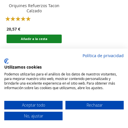
Orquines Refuerzos Tacon
Calzado
Rating:
100
100
% of
20,57 €
Añadir a la cesta
Política de privacidad
Utilizamos cookies
Podemos utilizarlas para el análisis de los datos de nuestros visitantes,
para mejorar nuestro sitio web, mostrar contenido personalizado y
brindarle una excelente experiencia en el sitio web. Para obtener más
información sobre las cookies que utilizamos, abre los ajustes.
Aceptar todo
Rechazar
No, ajustar
Secure Website