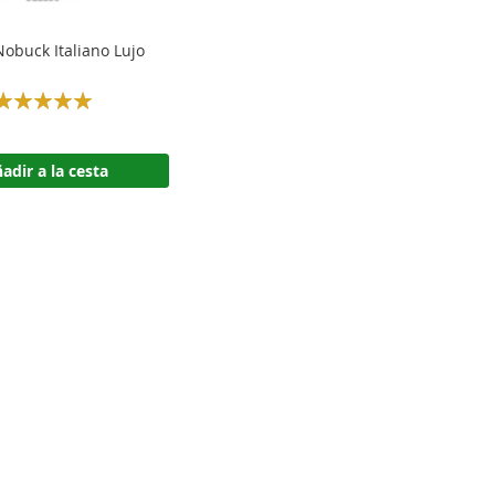
obuck Italiano Lujo
Rating:
100%
adir a la cesta