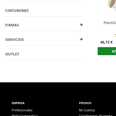
CINTURONES
Plantil
FIRMAS
SERVICIOS
46,73 €
Añ
OUTLET
EMPRESA
PEDIDOS
Profesionales
Mi Cuenta
Web Corporativa
Condiciones de Venta