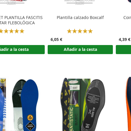
ET PLANTILLA FASCITIS
Plantilla calzado Boxcalf
Coi
TAR FLEBOLÓGICA
Rating:
Rating:
100%
100%
6,05 €
4,39 €
adir a la cesta
Añadir a la cesta