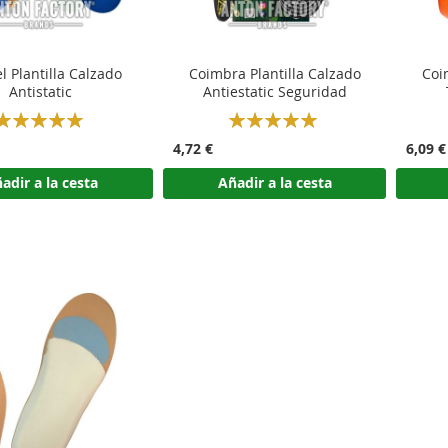
l Plantilla Calzado
Coimbra Plantilla Calzado
Coi
Antistatic
Antiestatic Seguridad
Rating:
Rating:
100%
100%
4,72 €
6,09 €
adir a la cesta
Añadir a la cesta