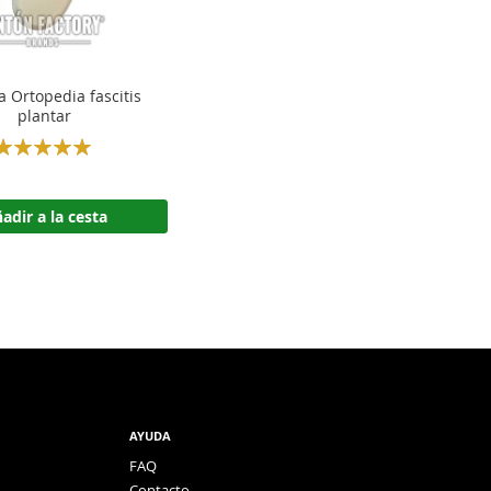
la Ortopedia fascitis
plantar
Rating:
100%
adir a la cesta
AYUDA
FAQ
Contacto