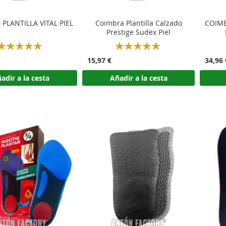
PLANTILLA VITAL PIEL
Coimbra Plantilla Calzado
COIMB
Prestige Sudex Piel
Rating:
Rating:
100%
100%
15,97 €
34,96 
adir a la cesta
Añadir a la cesta