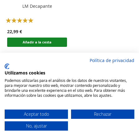
LM Decapante
Rating:
100
100
% of
22,99 €
Añadir a la cesta
Política de privacidad
Utilizamos cookies
Podemos utilizarlas para el análisis de los datos de nuestros visitantes,
para mejorar nuestro sitio web, mostrar contenido personalizado y
brindarle una excelente experiencia en el sitio web. Para obtener más
información sobre las cookies que utilizamos, abre los ajustes.
Aceptar todo
Rechazar
No, ajustar
Secure Website