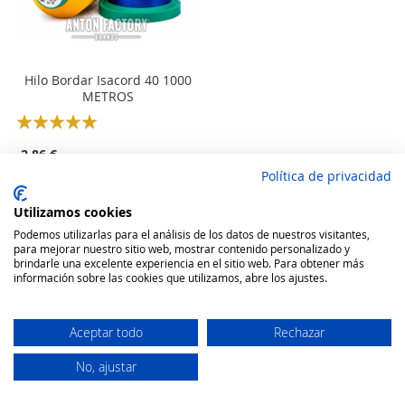
Hilo Bordar Isacord 40 1000
METROS
Rating:
100
100
% of
2,86 €
Política de privacidad
Añadir a la cesta
Utilizamos cookies
Podemos utilizarlas para el análisis de los datos de nuestros visitantes,
para mejorar nuestro sitio web, mostrar contenido personalizado y
brindarle una excelente experiencia en el sitio web. Para obtener más
información sobre las cookies que utilizamos, abre los ajustes.
Aceptar todo
Rechazar
No, ajustar
Secure Website