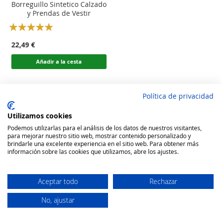
Borreguillo Sintetico Calzado
y Prendas de Vestir
Rating:
100
100
% of
22,49 €
Añadir a la cesta
Política de privacidad
Utilizamos cookies
Podemos utilizarlas para el análisis de los datos de nuestros visitantes,
para mejorar nuestro sitio web, mostrar contenido personalizado y
brindarle una excelente experiencia en el sitio web. Para obtener más
información sobre las cookies que utilizamos, abre los ajustes.
Aceptar todo
Rechazar
No, ajustar
Secure Website