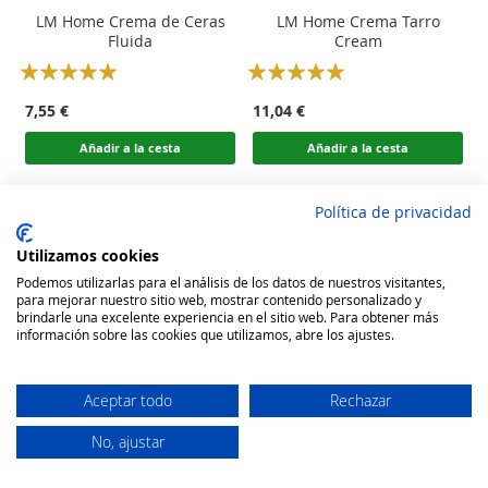
LM Home Crema de Ceras
LM Home Crema Tarro
Fluida
Cream
Rating:
Rating:
100
100
100
100
% of
% of
7,55 €
11,04 €
Añadir a la cesta
Añadir a la cesta
Política de privacidad
Utilizamos cookies
Podemos utilizarlas para el análisis de los datos de nuestros visitantes,
para mejorar nuestro sitio web, mostrar contenido personalizado y
brindarle una excelente experiencia en el sitio web. Para obtener más
información sobre las cookies que utilizamos, abre los ajustes.
Aceptar todo
Rechazar
No, ajustar
Secure Website