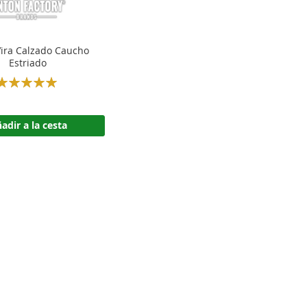
Vira Calzado Caucho
Estriado
Rating:
100%
adir a la cesta