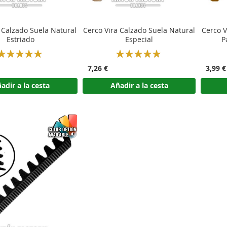
 Calzado Suela Natural
Cerco Vira Calzado Suela Natural
Cerco V
Estriado
Especial
P
Rating:
Rating:
100%
100%
7,26 €
3,99 €
adir a la cesta
Añadir a la cesta