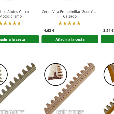
hos Andes Cerco
Cerco Vira Empalmillar GoodYear
Motociclismo
Calzado
Rating:
Rating:
100%
100%
4,63 €
3,24 €
adir a la cesta
Añadir a la cesta