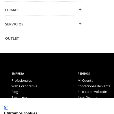
FIRMAS
SERVICIOS
OUTLET
EMPRESA
PEDIDOS
Profesionales
Mi Cuenta
Web Corporativa
Condiciones de Venta
Blog
Solicitar devolución
Aviso Legal
Pago Seguro
Política de Privacidad
Pago con Tarjeta
Utilizamos cookies