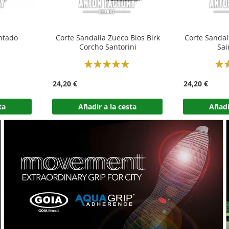
ntado
Corte Sandalia Zueco Bios Birk
Corte Sandal
Corcho Santorini
Sai
Rating:
Rati
100%
24,20 €
24,20 €
ta
Añadir a la cesta
Añadi