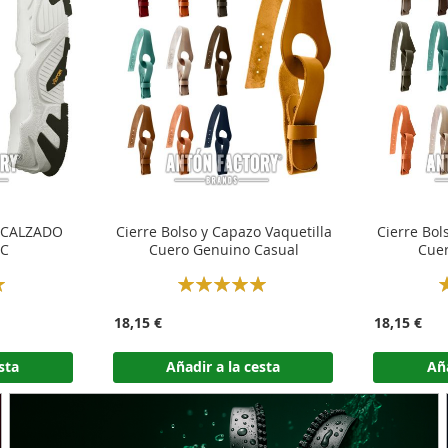
 CALZADO
Cierre Bolso y Capazo Vaquetilla
Cierre Bol
0C
Cuero Genuino Casual
Cuer
Rating:
R
100%
18,15 €
18,15 €
sta
Añadir a la cesta
Aña