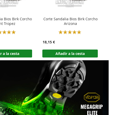
ia Bios Birk Corcho
Corte Sandalia Bios Birk Corcho
nt Tropez
Arizona
ng:
Rating:
100%
100%
18,15 €
r a la cesta
Añadir a la cesta