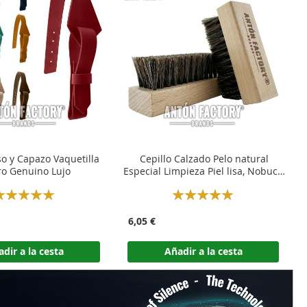
so y Capazo Vaquetilla
Cepillo Calzado Pelo natural
o Genuino Lujo
Especial Limpieza Piel lisa, Nobuck,
Textil y Sintético
ating:
Rating:
100%
100%
6,05 €
dir a la cesta
Añadir a la cesta