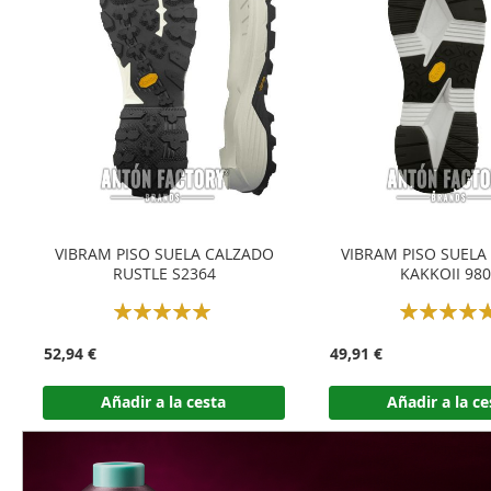
VIBRAM PISO SUELA CALZADO
VIBRAM PISO SUELA
RUSTLE S2364
KAKKOII 98
Rating:
Rating:
100%
100%
52,94 €
49,91 €
Añadir a la cesta
Añadir a la ce