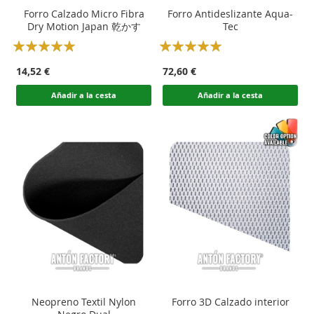
Forro Calzado Micro Fibra
Forro Antideslizante Aqua-
Dry Motion Japan 乾かす
Tec
Rating:
Rating:
100
100
100
100
% of
% of
14,52 €
72,60 €
Añadir a la cesta
Añadir a la cesta
Neopreno Textil Nylon
Forro 3D Calzado interior