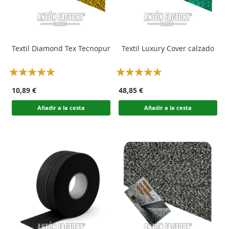
Textil Diamond Tex Tecnopur
Textil Luxury Cover calzado
Rating:
Rating:
100
100
100
100
% of
% of
10,89 €
48,85 €
Añadir a la cesta
Añadir a la cesta