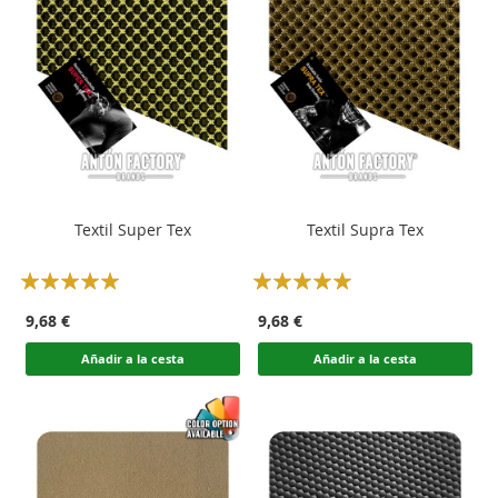
Textil Super Tex
Textil Supra Tex
Rating:
Rating:
100
100
100
100
% of
% of
9,68 €
9,68 €
Añadir a la cesta
Añadir a la cesta