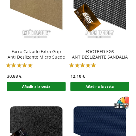
Forro Calzado Extra Grip
FOOTBED EGS
Anti Deslizante Micro Suede
ANTIDESLIZANTE SANDALIA
Rating:
Rating:
100
100
100
100
% of
% of
30,88 €
12,10 €
Añadir a la cesta
Añadir a la cesta