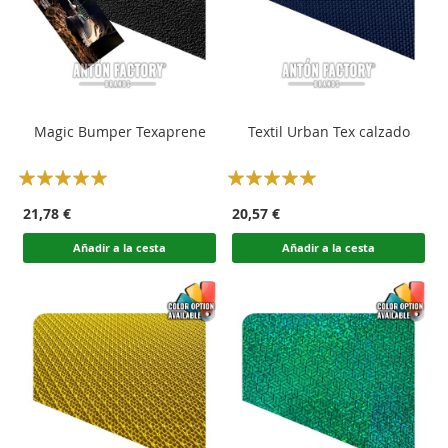
Magic Bumper Texaprene
Textil Urban Tex calzado
Rating:
Rating:
100
100
100
100
% of
% of
21,78 €
20,57 €
Añadir a la cesta
Añadir a la cesta