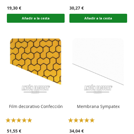
100
100
100
100
% of
% of
19,30 €
30,27 €
Añadir a la cesta
Añadir a la cesta
Film decorativo Confección
Membrana Sympatex
Rating:
Rating:
100
100
100
100
% of
% of
51,55 €
34,04 €