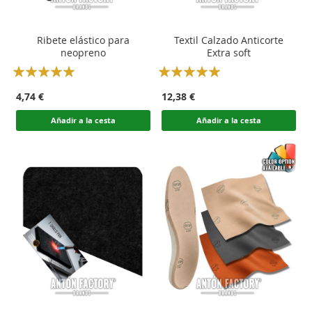
Ribete elástico para
Textil Calzado Anticorte
neopreno
Extra soft
Rating:
Rating:
100
100
100
100
% of
% of
4,74 €
12,38 €
Añadir a la cesta
Añadir a la cesta