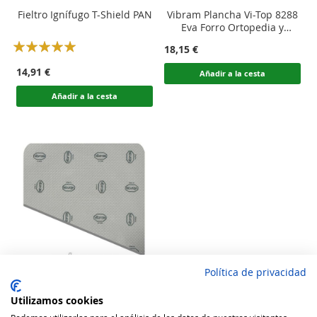
Fieltro Ignífugo T-Shield PAN
Vibram Plancha Vi-Top 8288
Eva Forro Ortopedia y
Podología
Rating:
18,15 €
100
100
% of
14,91 €
Añadir a la cesta
Añadir a la cesta
Política de privacidad
Utilizamos cookies
Vibram Plancha Vi-Pod 8710