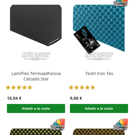
LamiFlex Termoadhesiva
Textil Iron Tex
Calzado Star
Rating:
Rating:
100
100
100
100
% of
% of
16,94 €
9,68 €
Añadir a la cesta
Añadir a la cesta