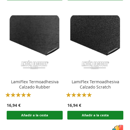
LamiFlex Termoadhesiva
LamiFlex Termoadhesiva
Calzado Rubber
Calzado Scratch
Rating:
Rating:
100
100
100
100
% of
% of
16,94 €
16,94 €
Añadir a la cesta
Añadir a la cesta