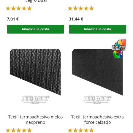
Negro Dual
Rating:
Rating:
100
100
100
100
% of
% of
7,01 €
31,44 €
Añadir a la cesta
Añadir a la cesta
Textil termoadhesivo melco
Textil termoadhesivo extra
neopreno
force calzado
Rating:
Rating: