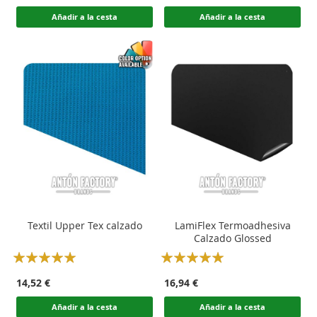
Añadir a la cesta
Añadir a la cesta
Textil Upper Tex calzado
LamiFlex Termoadhesiva
Calzado Glossed
Rating:
Rating:
100
100
100
100
% of
% of
14,52 €
16,94 €
Añadir a la cesta
Añadir a la cesta