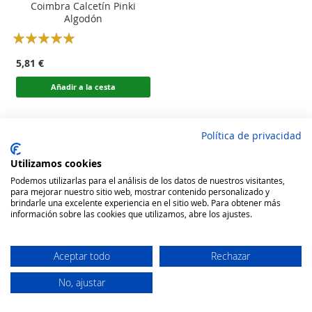
Coimbra Calcetín Pinki
Algodón
Rating:
100
100
% of
5,81 €
Añadir a la cesta
Política de privacidad
Utilizamos cookies
Podemos utilizarlas para el análisis de los datos de nuestros visitantes,
para mejorar nuestro sitio web, mostrar contenido personalizado y
brindarle una excelente experiencia en el sitio web. Para obtener más
información sobre las cookies que utilizamos, abre los ajustes.
Aceptar todo
Rechazar
No, ajustar
Secure Website