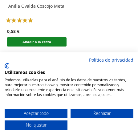
Anilla Ovalda Coscojo Metal
Rating:
100
100
% of
0,58 €
Añadir a la cesta
Política de privacidad
Utilizamos cookies
Podemos utilizarlas para el análisis de los datos de nuestros visitantes,
para mejorar nuestro sitio web, mostrar contenido personalizado y
brindarle una excelente experiencia en el sitio web. Para obtener más
información sobre las cookies que utilizamos, abre los ajustes.
Aceptar todo
Rechazar
No, ajustar
Secure Website