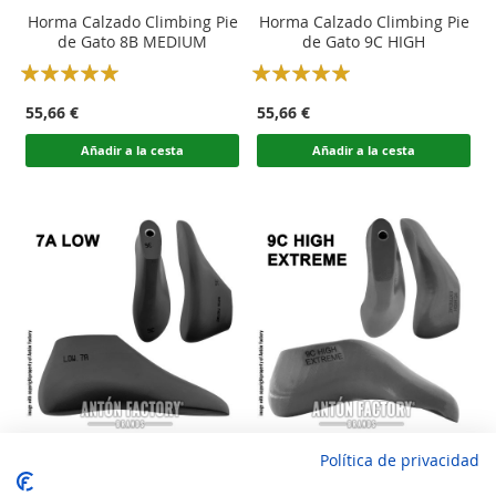
Horma Calzado Climbing Pie
Horma Calzado Climbing Pie
de Gato 8B MEDIUM
de Gato 9C HIGH
Rating:
Rating:
100
100
100
100
% of
% of
55,66 €
55,66 €
Añadir a la cesta
Añadir a la cesta
Política de privacidad
Horma Calzado Climbing Pie
Horma Calzado Climbing Pie