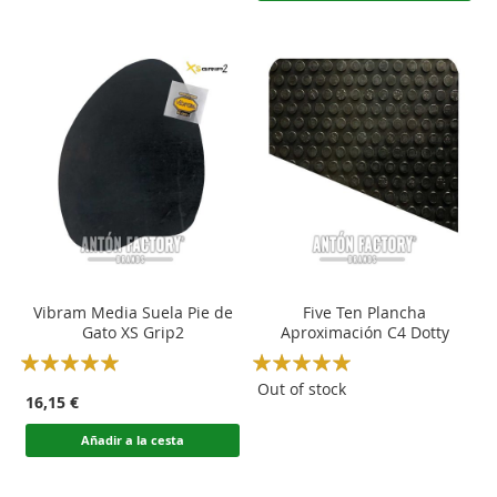
Vibram Media Suela Pie de
Five Ten Plancha
Gato XS Grip2
Aproximación C4 Dotty
Rating:
Rating:
100
100
100
100
% of
% of
Out of stock
16,15 €
Añadir a la cesta