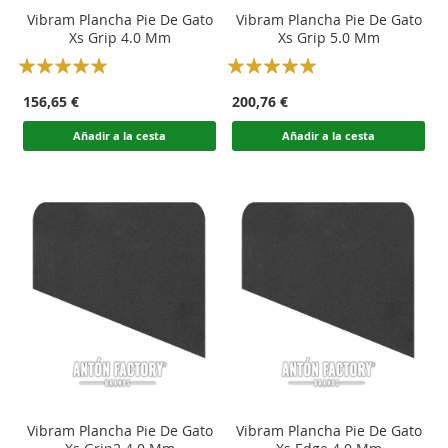
Vibram Plancha Pie De Gato
Vibram Plancha Pie De Gato
Xs Grip 4.0 Mm
Xs Grip 5.0 Mm
Rating:
Rating:
100
100
100
100
% of
% of
156,65 €
200,76 €
Añadir a la cesta
Añadir a la cesta
Vibram Plancha Pie De Gato
Vibram Plancha Pie De Gato