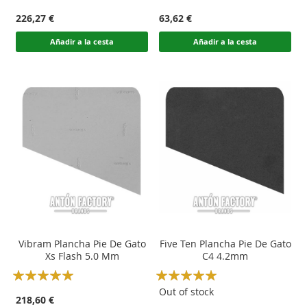
100
100
100
100
% of
% of
226,27 €
63,62 €
Añadir a la cesta
Añadir a la cesta
Vibram Plancha Pie De Gato
Five Ten Plancha Pie De Gato
Xs Flash 5.0 Mm
C4 4.2mm
Rating:
Rating:
100
100
100
100
% of
% of
Out of stock
218,60 €