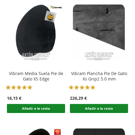
Vibram Media Suela Pie de
Vibram Plancha Pie De Gato
Gato XS Edge
Xs Grip2 5.0 mm
Rating:
Rating:
100
100
100
100
% of
% of
16,15 €
226,29 €
Añadir a la cesta
Añadir a la cesta