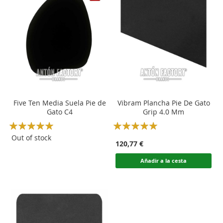
Five Ten Media Suela Pie de
Vibram Plancha Pie De Gato
Gato C4
Grip 4.0 Mm
Rating:
Rating:
100
100
100
100
% of
% of
Out of stock
120,77 €
Añadir a la cesta