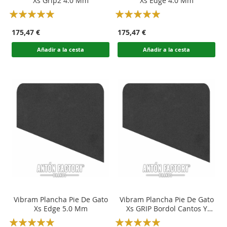
Xs Grip2 4.0 Mm
Xs Edge 4.0 Mm
Rating:
Rating:
100
100
100
100
% of
% of
175,47 €
175,47 €
Añadir a la cesta
Añadir a la cesta
Vibram Plancha Pie De Gato
Vibram Plancha Pie De Gato
Xs Edge 5.0 Mm
Xs GRIP Bordol Cantos Y
Punteras
Rating:
Rating: