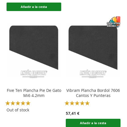
Añadir a la cesta
Five Ten Plancha Pie De Gato
Vibram Plancha Bordol 7606
Mi6 4.2mm
Cantos Y Punteras
Rating:
Rating:
100
100
100
100
% of
% of
Out of stock
57,41 €
Añadir a la cesta