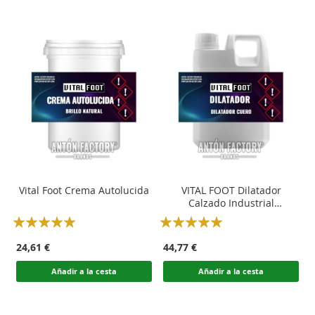
Vital Foot Crema Autolucida
VITAL FOOT Dilatador
Calzado Industrial
Profesional
Rating:
Rating:
100
100
100
100
% of
% of
24,61 €
44,77 €
Añadir a la cesta
Añadir a la cesta