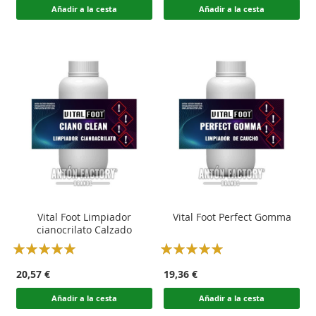
Añadir a la cesta
Añadir a la cesta
Vital Foot Limpiador
Vital Foot Perfect Gomma
cianocrilato Calzado
Rating:
Rating:
100
100
100
100
% of
% of
20,57 €
19,36 €
Añadir a la cesta
Añadir a la cesta