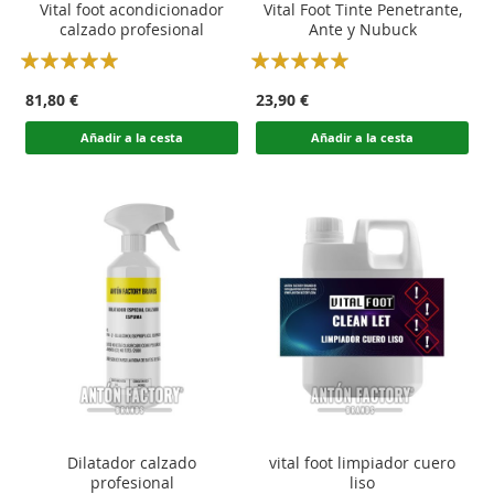
Vital foot acondicionador
Vital Foot Tinte Penetrante,
calzado profesional
Ante y Nubuck
Rating:
Rating:
100
100
100
100
% of
% of
81,80 €
23,90 €
Añadir a la cesta
Añadir a la cesta
Dilatador calzado
vital foot limpiador cuero
profesional
liso