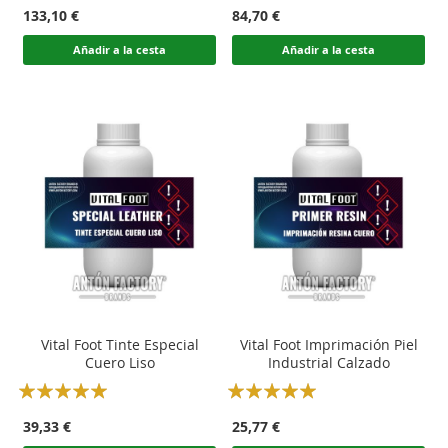
100
100
100
100
% of
% of
133,10 €
84,70 €
Añadir a la cesta
Añadir a la cesta
Vital Foot Tinte Especial
Vital Foot Imprimación Piel
Cuero Liso
Industrial Calzado
Rating:
Rating:
100
100
100
100
% of
% of
39,33 €
25,77 €