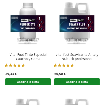
Vital Foot Tinte Especial
vital foot Suavizante Ante y
Caucho y Goma
Nubuck profesional
Rating:
Rating:
100
100
100
100
% of
% of
39,33 €
60,50 €
Añadir a la cesta
Añadir a la cesta