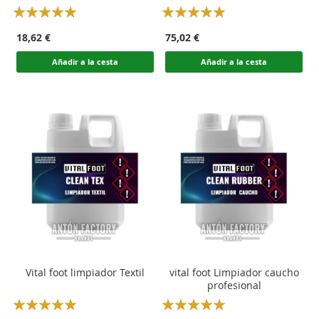
Rating:
Rating:
100
100
100
100
% of
% of
18,62 €
75,02 €
Añadir a la cesta
Añadir a la cesta
Vital foot limpiador Textil
vital foot Limpiador caucho
profesional
Rating:
Rating: