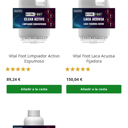
Vital Foot Limpiador Activo
Vital Foot Laca Acuosa
Espumoso
Fijadora
Rating:
Rating:
100
100
100
100
% of
% of
89,24 €
150,04 €
Añadir a la cesta
Añadir a la cesta