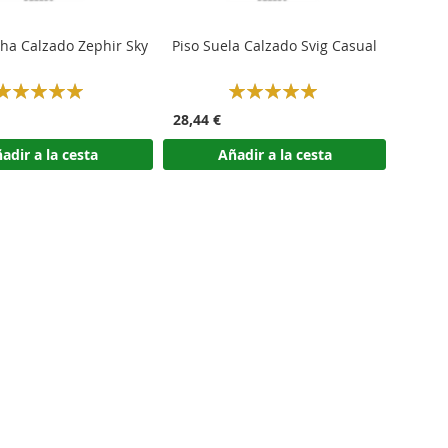
cha Calzado Zephir Sky
Piso Suela Calzado Svig Casual
Rating:
Rating:
100%
100%
28,44 €
adir a la cesta
Añadir a la cesta