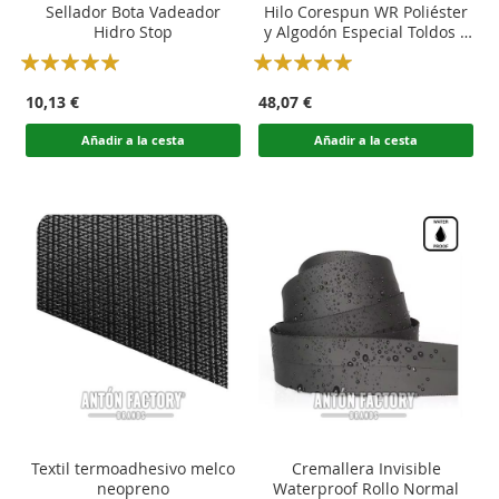
Sellador Bota Vadeador
Hilo Corespun WR Poliéster
Hidro Stop
y Algodón Especial Toldos y
Embarcaciones
Rating:
Rating:
100
100
100
100
% of
% of
10,13 €
48,07 €
Añadir a la cesta
Añadir a la cesta
Textil termoadhesivo melco
Cremallera Invisible
neopreno
Waterproof Rollo Normal