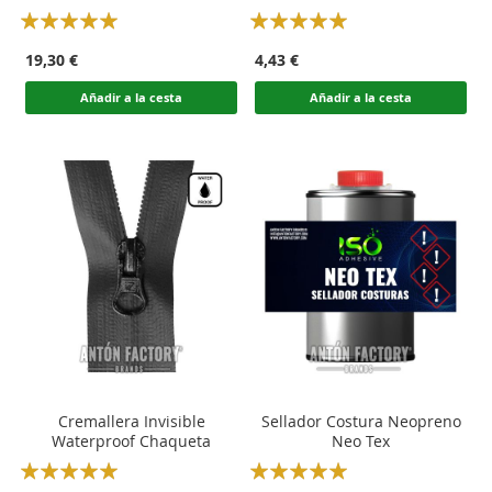
Rating:
Rating:
100
100
100
100
% of
% of
19,30 €
4,43 €
Añadir a la cesta
Añadir a la cesta
Cremallera Invisible
Sellador Costura Neopreno
Waterproof Chaqueta
Neo Tex
Rating:
Rating: