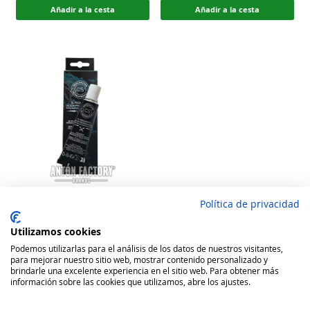
Añadir a la cesta
Añadir a la cesta
Política de privacidad
Pegamento para reparar
neopreno CS 30 g
Utilizamos cookies
Rating:
Podemos utilizarlas para el análisis de los datos de nuestros visitantes,
100
100
para mejorar nuestro sitio web, mostrar contenido personalizado y
% of
7,62 €
brindarle una excelente experiencia en el sitio web. Para obtener más
información sobre las cookies que utilizamos, abre los ajustes.
Añadir a la cesta