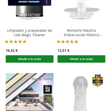
Limpiador y preparador de
Remache Náutico
cola Magic Cleaner
Embarcación Plástico
Especial
Rating:
Rating:
100
100
100
100
% of
% of
16,52 €
12,51 €
Añadir a la cesta
Añadir a la cesta