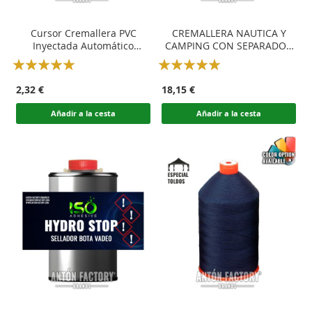
Cursor Cremallera PVC
CREMALLERA NAUTICA Y
Inyectada Automático
CAMPING CON SEPARADOR
Náutica
ABIERTO-CERRADO A
Rating:
Rating:
MEDIDA
100
100
100
100
% of
% of
2,32 €
18,15 €
Añadir a la cesta
Añadir a la cesta