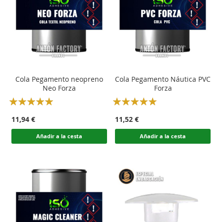
Cola Pegamento neopreno
Cola Pegamento Náutica PVC
Neo Forza
Forza
Rating:
Rating:
100
100
100
100
% of
% of
11,94 €
11,52 €
Añadir a la cesta
Añadir a la cesta