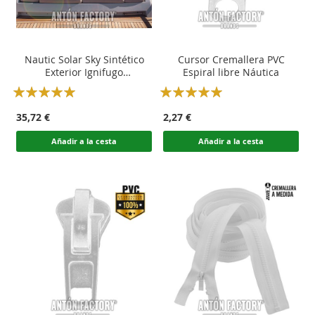
Nautic Solar Sky Sintético
Cursor Cremallera PVC
Exterior Ignifugo
Espiral libre Náutica
embarcación Nautica
Rating:
Rating:
100
100
100
100
% of
% of
35,72 €
2,27 €
Añadir a la cesta
Añadir a la cesta