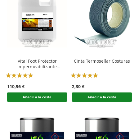
Vital Foot Protector
Cinta Termosellar Costuras
impermeabilizante
hidrofugante concentrado
Rating:
Rating:
100
100
100
100
% of
% of
110,96 €
2,30 €
Añadir a la cesta
Añadir a la cesta