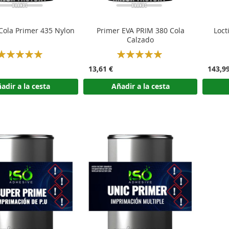
 Cola Primer 435 Nylon
Primer EVA PRIM 380 Cola
Loct
Calzado
Rating:
Rating:
100%
100%
13,61 €
143,9
adir a la cesta
Añadir a la cesta