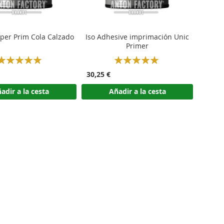
per Prim Cola Calzado
Iso Adhesive imprimación Unic
Primer
Rating:
Rating:
100%
100%
30,25 €
adir a la cesta
Añadir a la cesta