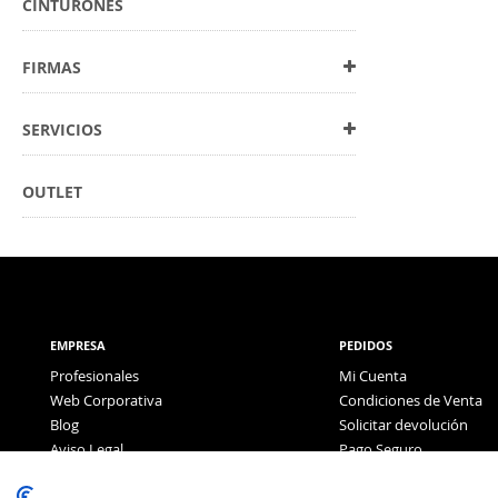
CINTURONES
FIRMAS
SERVICIOS
OUTLET
EMPRESA
PEDIDOS
Profesionales
Mi Cuenta
Web Corporativa
Condiciones de Venta
Blog
Solicitar devolución
Aviso Legal
Pago Seguro
Política de Privacidad
Pago con Tarjeta