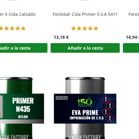
er X Cola Calzado
Forestali Cola Primer E.V.A S411
Fores
Rating:
Rating:
100%
100%
13,18 €
16,94 
adir a la cesta
Añadir a la cesta