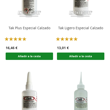
Tak Plus Especial Calzado
Tak Ligero Especial Calzado
Rating:
Rating:
100
100
100
100
% of
% of
16,46 €
13,01 €
Añadir a la cesta
Añadir a la cesta