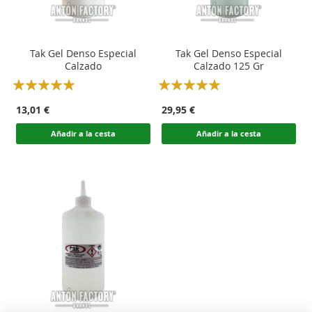
Tak Gel Denso Especial
Tak Gel Denso Especial
Calzado
Calzado 125 Gr
Rating:
Rating:
100
100
100
100
% of
% of
13,01 €
29,95 €
Añadir a la cesta
Añadir a la cesta