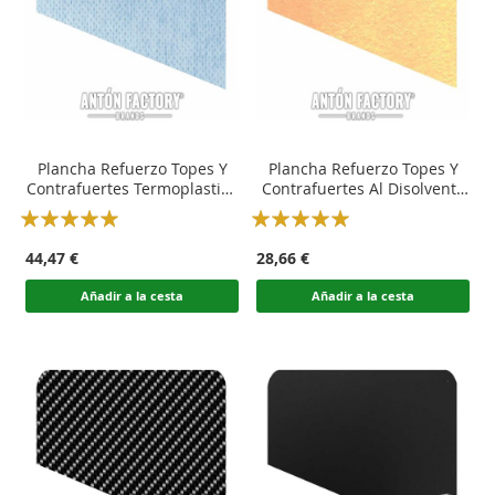
Plancha Refuerzo Topes Y
Plancha Refuerzo Topes Y
Contrafuertes Termoplastica
Contrafuertes Al Disolvente
Calzado
Calzado
Rating:
Rating:
100
100
100
100
% of
% of
44,47 €
28,66 €
Añadir a la cesta
Añadir a la cesta