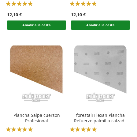
Rating:
Rating:
100
100
100
100
% of
% of
12,10 €
12,10 €
Añadir a la cesta
Añadir a la cesta
Plancha Salpa cuerson
forestali Flexan Plancha
Profesional
Refuerzo palmilla calzado
sport
Rating:
Rating:
100
100
100
100
% of
% of