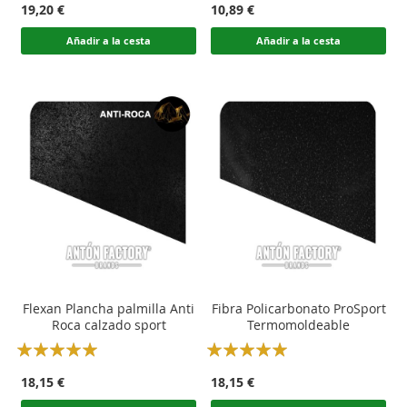
19,20 €
10,89 €
Añadir a la cesta
Añadir a la cesta
Flexan Plancha palmilla Anti
Fibra Policarbonato ProSport
Roca calzado sport
Termomoldeable
Rating:
Rating:
100
100
100
100
% of
% of
18,15 €
18,15 €