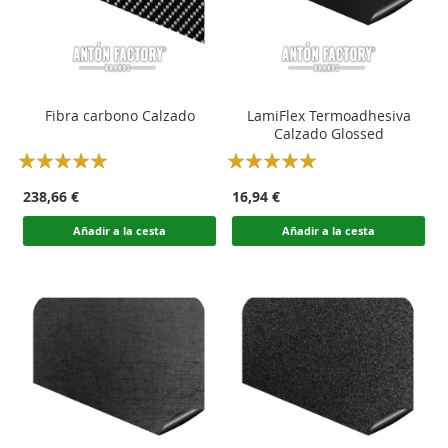
Fibra carbono Calzado
LamiFlex Termoadhesiva
Calzado Glossed
Rating:
Rating:
100
100
100
100
% of
% of
238,66 €
16,94 €
Añadir a la cesta
Añadir a la cesta