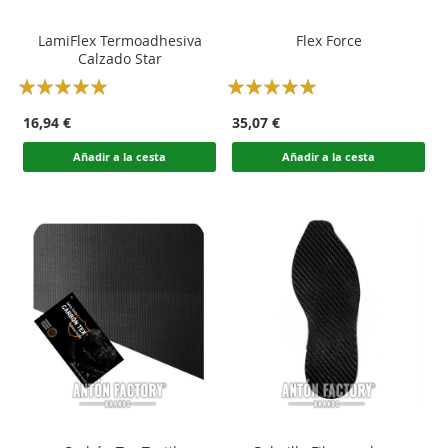
LamiFlex Termoadhesiva
Flex Force
Calzado Star
Rating:
Rating:
100
100
100
100
% of
% of
16,94 €
35,07 €
Añadir a la cesta
Añadir a la cesta