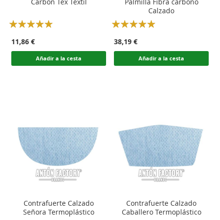
Carbón Tex Textil
Palmilla Fibra carbono
Calzado
Rating:
Rating:
100
100
100
100
% of
% of
11,86 €
38,19 €
Añadir a la cesta
Añadir a la cesta
Contrafuerte Calzado
Contrafuerte Calzado
Señora Termoplástico
Caballero Termoplástico