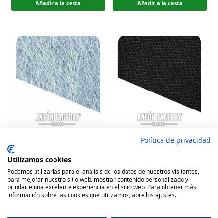
Añadir a la cesta
Añadir a la cesta
Política de privacidad
Plancha Refuerzo Fibra De
Kardak Cordura high
Vidrio Calzado
performance
Utilizamos cookies
Rating:
Rating:
Podemos utilizarlas para el análisis de los datos de nuestros visitantes,
100
100
100
100
para mejorar nuestro sitio web, mostrar contenido personalizado y
% of
% of
17,42 €
10,89 €
brindarle una excelente experiencia en el sitio web. Para obtener más
información sobre las cookies que utilizamos, abre los ajustes.
Añadir a la cesta
Añadir a la cesta