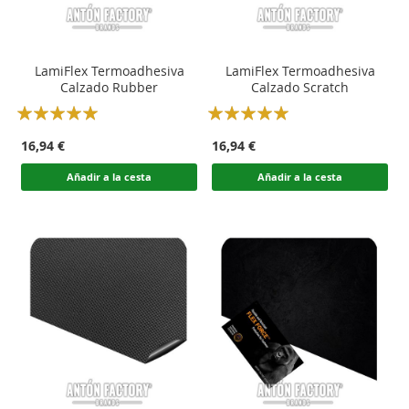
LamiFlex Termoadhesiva
LamiFlex Termoadhesiva
Calzado Rubber
Calzado Scratch
Rating:
Rating:
100
100
100
100
% of
% of
16,94 €
16,94 €
Añadir a la cesta
Añadir a la cesta