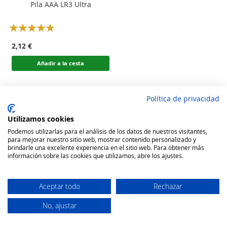
Pila AAA LR3 Ultra
Rating:
100
100
% of
2,12 €
Añadir a la cesta
Política de privacidad
Utilizamos cookies
Podemos utilizarlas para el análisis de los datos de nuestros visitantes,
para mejorar nuestro sitio web, mostrar contenido personalizado y
brindarle una excelente experiencia en el sitio web. Para obtener más
información sobre las cookies que utilizamos, abre los ajustes.
Aceptar todo
Rechazar
No, ajustar
Secure Website