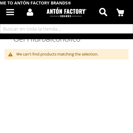
ME TO ANTÓN FACTORY BRANDS®
Buscar
Mi
Inicio
Cuidado Calzado
Gel Hidroalcohólico
Gel Hidroalcohólico
We can't find products matching the selection.