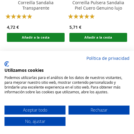
Correilla Sandalia
Correilla Pulsera Sandalia
Transparente
Piel Cuero Genuino lujo
Rating:
Rating:
100
100
100
100
% of
% of
4,72 €
5,71 €
Añadir a la cesta
Añadir a la cesta
Política de privacidad
Utilizamos cookies
Podemos utilizarlas para el análisis de los datos de nuestros visitantes,
para mejorar nuestro sitio web, mostrar contenido personalizado y
brindarle una excelente experiencia en el sitio web. Para obtener más
información sobre las cookies que utilizamos, abre los ajustes.
Aceptar todo
Rechazar
No, ajustar
Secure Website