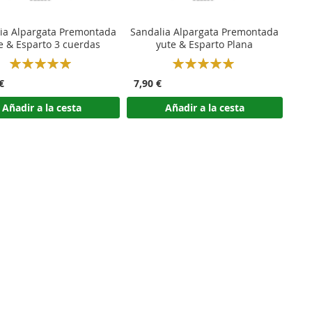
ia Alpargata Premontada
Sandalia Alpargata Premontada
e & Esparto 3 cuerdas
yute & Esparto Plana
Rating:
Rating:
100%
100%
€
7,90 €
Añadir a la cesta
Añadir a la cesta