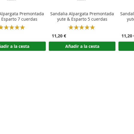
 Alpargata Premontada
Sandalia Alpargata Premontada
Sandal
 Esparto 7 cuerdas
yute & Esparto 5 cuerdas
yut
Rating:
Rating:
100%
100%
11,20 €
11,20 
adir a la cesta
Añadir a la cesta