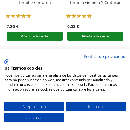
Tornillo Cinturon
Tornillo Gemelo Y Cinturón
Rating:
Rating:
100
100
100
100
% of
% of
7,26 €
6,53 €
Añadir a la cesta
Añadir a la cesta
Política de privacidad
Utilizamos cookies
Podemos utilizarlas para el análisis de los datos de nuestros visitantes,
para mejorar nuestro sitio web, mostrar contenido personalizado y
brindarle una excelente experiencia en el sitio web. Para obtener más
información sobre las cookies que utilizamos, abre los ajustes.
Aceptar todo
Rechazar
No, ajustar
Secure Website