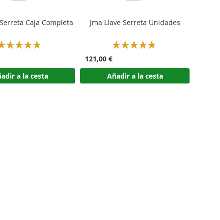
 Serreta Caja Completa
Jma Llave Serreta Unidades
Rating:
Rating:
100%
100%
121,00 €
adir a la cesta
Añadir a la cesta