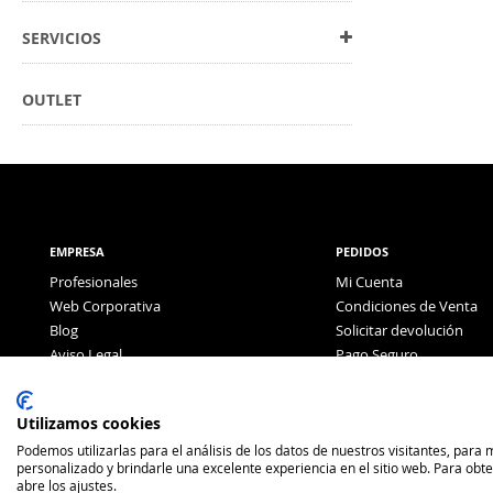
SERVICIOS
OUTLET
EMPRESA
PEDIDOS
Profesionales
Mi Cuenta
Web Corporativa
Condiciones de Venta
Blog
Solicitar devolución
Aviso Legal
Pago Seguro
Política de Privacidad
Pago con Tarjeta
Utilizamos cookies
Podemos utilizarlas para el análisis de los datos de nuestros visitantes, para
personalizado y brindarle una excelente experiencia en el sitio web. Para obt
abre los ajustes.