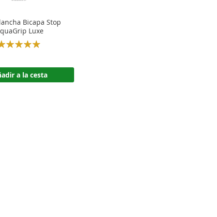
lancha Bicapa Stop
quaGrip Luxe
Rating:
100%
adir a la cesta