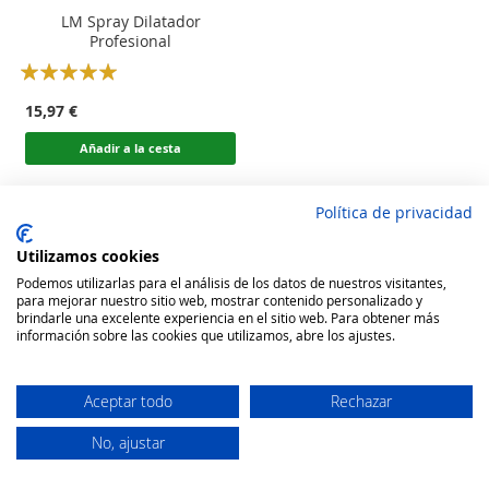
LM Spray Dilatador
Profesional
Rating:
100
100
% of
15,97 €
Añadir a la cesta
Política de privacidad
Utilizamos cookies
Podemos utilizarlas para el análisis de los datos de nuestros visitantes,
para mejorar nuestro sitio web, mostrar contenido personalizado y
brindarle una excelente experiencia en el sitio web. Para obtener más
información sobre las cookies que utilizamos, abre los ajustes.
Aceptar todo
Rechazar
No, ajustar
Secure Website