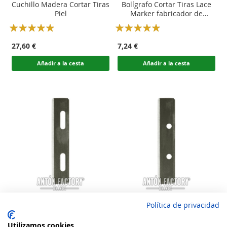
Cuchillo Madera Cortar Tiras
Bolígrafo Cortar Tiras Lace
Piel
Marker fabricador de
cordones
Rating:
Rating:
100
100
100
100
% of
% of
27,60 €
7,24 €
Añadir a la cesta
Añadir a la cesta
Política de privacidad
cuchilla recambio
cuchilla recambio cuchillo
rebajadora y boligrafo
Corta tiras
Utilizamos cookies