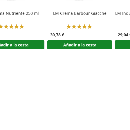
ma Nutriente 250 ml
LM Crema Barbour Giacche
LM Indu
Rating:
Rating:
100%
100%
30,78 €
29,04 
adir a la cesta
Añadir a la cesta