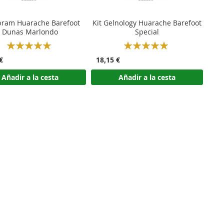
ibram Huarache Barefoot
Kit Gelnology Huarache Barefoot
Dunas Marlondo
Special
Rating:
Rating:
100%
100%
€
18,15 €
Añadir a la cesta
Añadir a la cesta