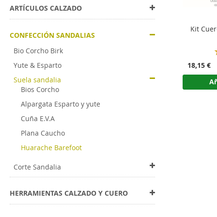
ARTÍCULOS CALZADO
Kit Cue
CONFECCIÓN SANDALIAS
Bio Corcho Birk
18,15 €
Yute & Esparto
Suela sandalia
Añ
Bios Corcho
Alpargata Esparto y yute
Cuña E.V.A
Plana Caucho
Huarache Barefoot
Corte Sandalia
HERRAMIENTAS CALZADO Y CUERO