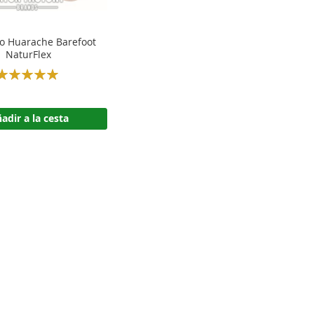
ro Huarache Barefoot
NaturFlex
Rating:
100%
adir a la cesta