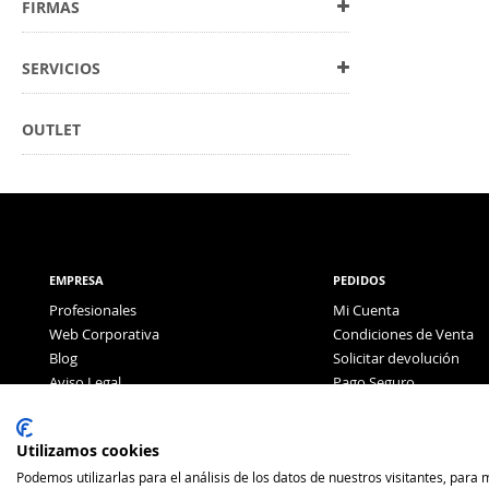
FIRMAS
SERVICIOS
OUTLET
EMPRESA
PEDIDOS
Profesionales
Mi Cuenta
Web Corporativa
Condiciones de Venta
Blog
Solicitar devolución
Aviso Legal
Pago Seguro
Política de Privacidad
Pago con Tarjeta
Utilizamos cookies
Podemos utilizarlas para el análisis de los datos de nuestros visitantes, para