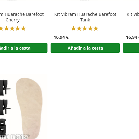
am Huarache Barefoot
Kit Vibram Huarache Barefoot
Kit V
Cherry
Tank
Rating:
Rating:
100%
100%
16,94 €
16,94 
adir a la cesta
Añadir a la cesta