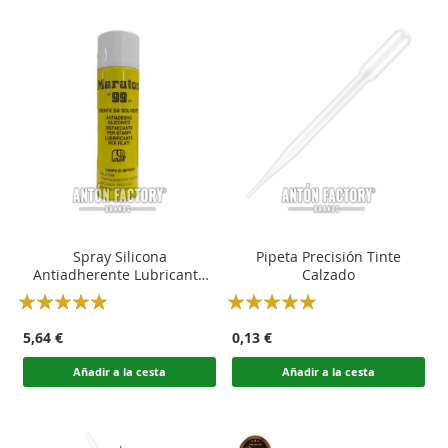
Spray Silicona
Pipeta Precisión Tinte
Antiadherente Lubricante
Calzado
Maraton 99 Desmoldeante
Rating:
Rating:
100
100
100
100
% of
% of
5,64 €
0,13 €
Añadir a la cesta
Añadir a la cesta