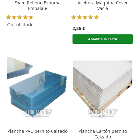
Foam Relleno Espuma
Aceitera Máquina Coser
Embalaje
Vacía
Rating:
Rating:
100
100
100
100
% of
% of
Out of stock
2,26 €
Añadir a la cesta
Plancha PVC pernito Calzado
Plancha Cartón pernito
Calzado