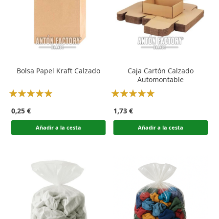
Bolsa Papel Kraft Calzado
Caja Cartón Calzado
Automontable
Rating:
Rating:
100
100
100
100
% of
% of
0,25 €
1,73 €
Añadir a la cesta
Añadir a la cesta