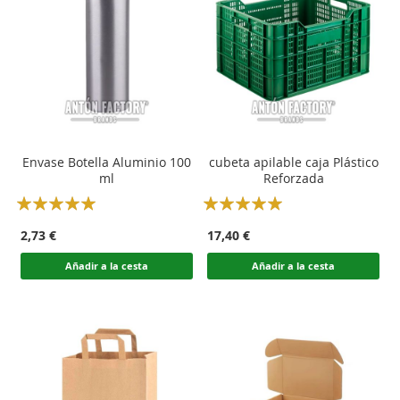
Envase Botella Aluminio 100
cubeta apilable caja Plástico
ml
Reforzada
Rating:
Rating:
100
100
100
100
% of
% of
2,73 €
17,40 €
Añadir a la cesta
Añadir a la cesta