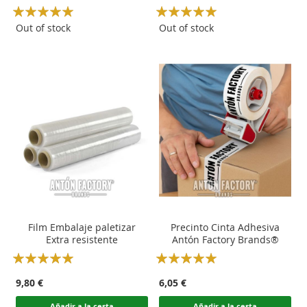
Rating:
Rating:
100
100
100
100
% of
% of
Out of stock
Out of stock
Film Embalaje paletizar
Precinto Cinta Adhesiva
Extra resistente
Antón Factory Brands®
Rating:
Rating:
100
100
100
100
% of
% of
9,80 €
6,05 €
Añadir a la cesta
Añadir a la cesta