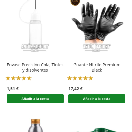
Envase Precisión Cola, Tintes
Guante Nitrilo Premium
y disolventes
Black
Rating:
Rating:
100
100
100
100
% of
% of
1,51 €
17,42 €
Añadir a la cesta
Añadir a la cesta