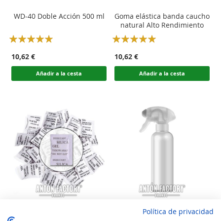
WD-40 Doble Acción 500 ml
Goma elástica banda caucho
natural Alto Rendimiento
Rating:
Rating:
100
100
100
100
% of
% of
10,62 €
10,62 €
Añadir a la cesta
Añadir a la cesta
Política de privacidad
Sílica gel de sílice anti
Envase Pistola Espuma