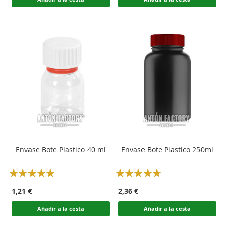
Envase Bote Plastico 40 ml
Envase Bote Plastico 250ml
Rating:
Rating:
100
100
100
100
% of
% of
1,21 €
2,36 €
Añadir a la cesta
Añadir a la cesta