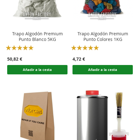
Trapo Algodón Premium
Trapo Algodón Premium
Punto Blanco 5KG
Punto Colores 1KG
Rating:
Rating:
100
100
100
100
% of
% of
50,82 €
4,72 €
Añadir a la cesta
Añadir a la cesta