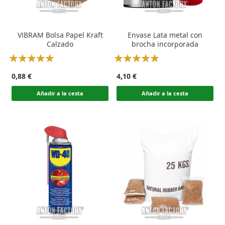
VIBRAM Bolsa Papel Kraft
Envase Lata metal con
Calzado
brocha incorporada
Rating:
Rating:
100
100
100
100
% of
% of
0,88 €
4,10 €
Añadir a la cesta
Añadir a la cesta