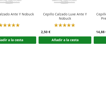
Cepillo Calzado Ante Y Nobuck
Cepillo Calzado Luxe Ante Y
Cepil
Nobuck
Pr
Rating:
Rating:
100%
100%
2,50 €
14,88 
adir a la cesta
Añadir a la cesta