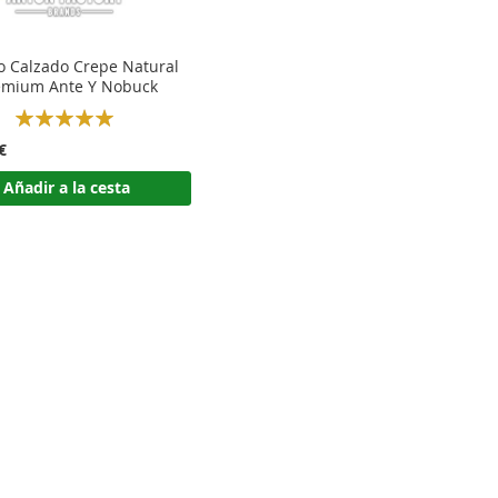
lo Calzado Crepe Natural
emium Ante Y Nobuck
Rating:
100%
€
Añadir a la cesta