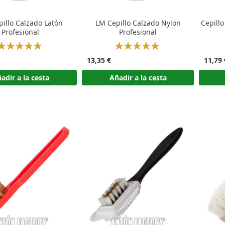
illo Calzado Latón
LM Cepillo Calzado Nylon
Cepillo
Profesional
Profesional
Rating:
Rating:
100%
100%
13,35 €
11,79 
adir a la cesta
Añadir a la cesta