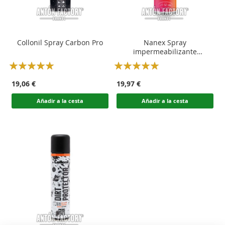
Collonil Spray Carbon Pro
Nanex Spray
impermeabilizante
antimanchas
Rating:
Rating:
100
100
100
100
% of
% of
19,06 €
19,97 €
Añadir a la cesta
Añadir a la cesta