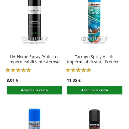
LM Home Spray Protector
Tarrago Spray Aceite
impermeabilizante Aerosol
Impermeabilizante Protector
Nano-Tec
Rating:
Rating:
100
100
100
100
% of
% of
8,01 €
11,05 €
Añadir a la cesta
Añadir a la cesta