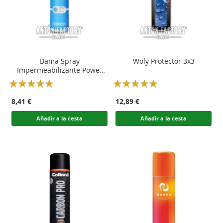
Bama Spray
Woly Protector 3x3
Impermeabilizante Power
Protector
Rating:
Rating:
100
100
100
100
% of
% of
8,41 €
12,89 €
Añadir a la cesta
Añadir a la cesta