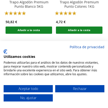
Trapo Algodón Premium
Trapo Algodón Premium
Punto Blanco 5KG
Punto Colores 1KG
Rating:
Rating:
100
100
100
100
% of
% of
50,82 €
4,72 €
Añadir a la cesta
Añadir a la cesta
Política de privacidad
Utilizamos cookies
Podemos utilizarlas para el análisis de los datos de nuestros visitantes,
para mejorar nuestro sitio web, mostrar contenido personalizado y
brindarle una excelente experiencia en el sitio web. Para obtener más
información sobre las cookies que utilizamos, abre los ajustes.
Aceptar todo
Rechazar
No, ajustar
Secure Website