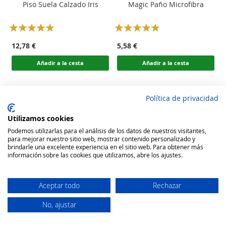
Piso Suela Calzado Iris
Magic Paño Microfibra
Rating:
Rating:
100
100
100
100
% of
% of
12,78 €
5,58 €
Añadir a la cesta
Añadir a la cesta
Política de privacidad
Utilizamos cookies
Podemos utilizarlas para el análisis de los datos de nuestros visitantes,
para mejorar nuestro sitio web, mostrar contenido personalizado y
brindarle una excelente experiencia en el sitio web. Para obtener más
información sobre las cookies que utilizamos, abre los ajustes.
Aceptar todo
Rechazar
No, ajustar
Secure Website