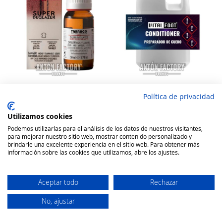
Política de privacidad
Tarrago Acondicionador
Vital foot acondicionador
Decapante Calzado
calzado profesional
Utilizamos cookies
Rating:
Rating:
Podemos utilizarlas para el análisis de los datos de nuestros visitantes,
100
100
100
100
% of
% of
para mejorar nuestro sitio web, mostrar contenido personalizado y
7,05 €
81,80 €
brindarle una excelente experiencia en el sitio web. Para obtener más
información sobre las cookies que utilizamos, abre los ajustes.
Añadir a la cesta
Añadir a la cesta
Aceptar todo
Rechazar
No, ajustar
Secure Website