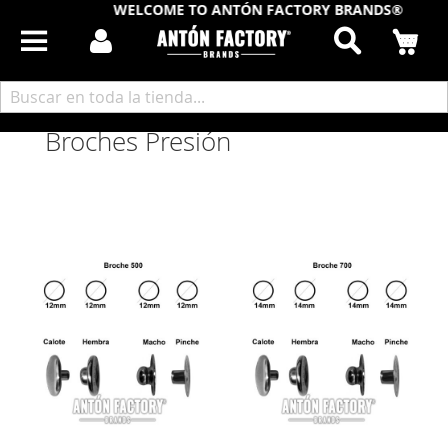
WELCOME TO ANTÓN FACTORY BRANDS®
Buscar
Mi
Inicio
Componentes Calzado
Fornituras Metal
Broches Presión
Broches Presión