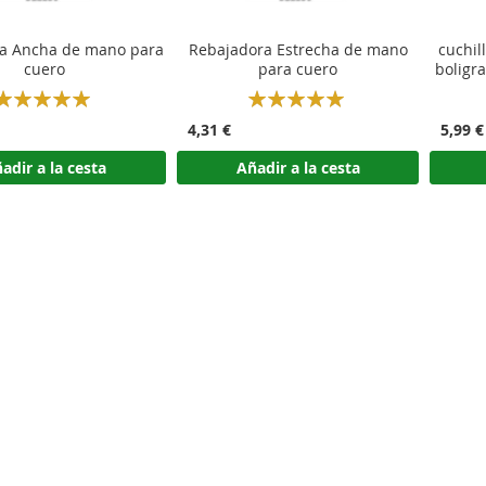
a Ancha de mano para
Rebajadora Estrecha de mano
cuchil
cuero
para cuero
boligr
Rating:
Rating:
100%
100%
4,31 €
5,99 €
adir a la cesta
Añadir a la cesta