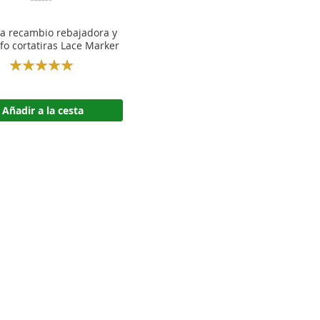
la recambio rebajadora y
afo cortatiras Lace Marker
Rating:
100%
Añadir a la cesta