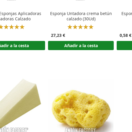
Esponjas Aplicadoras
Esponja Untadora crema betún
Espon
adoras Calzado
calzado (30Ud)
Rating:
Rating:
100%
100%
27,23 €
0,58 €
adir a la cesta
Añadir a la cesta