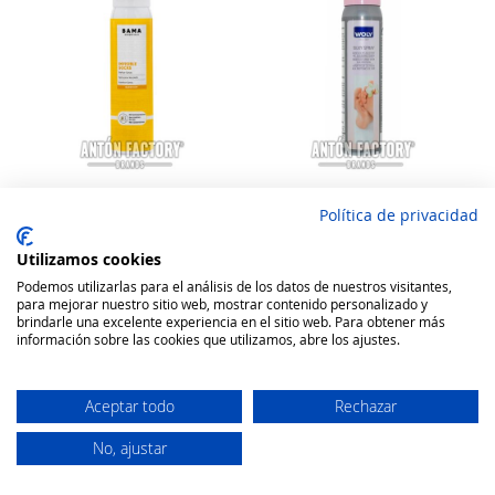
Política de privacidad
Bama Spray Seda Silky
Woly Spray Seda Silky
Comfort
Comfort
Utilizamos cookies
Rating:
Rating:
Podemos utilizarlas para el análisis de los datos de nuestros visitantes,
100
100
100
100
% of
% of
para mejorar nuestro sitio web, mostrar contenido personalizado y
5,66 €
6,39 €
brindarle una excelente experiencia en el sitio web. Para obtener más
información sobre las cookies que utilizamos, abre los ajustes.
Añadir a la cesta
Añadir a la cesta
Aceptar todo
Rechazar
No, ajustar
Secure Website